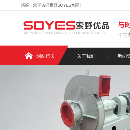
您好，欢迎访问索野SOYES官网！
与
十三
网站首页
关于我们
新闻