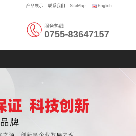
产品展示
联系我们
SiteMap
English
服务热线
0755-83647157